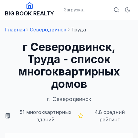
Загрузка...
BIG BOOK REALTY
Главная
Северодвинск
Труда
г Северодвинск,
Труда - список
многоквартирных
домов
г.
Северодвинск
51
многоквартирных
4.8
средний
зданий
рейтинг