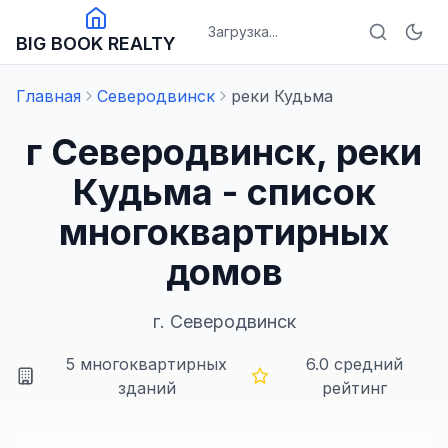
Загрузка...
BIG BOOK REALTY
Главная
Северодвинск
реки Кудьма
г Северодвинск, реки
Кудьма - список
многоквартирных
домов
г.
Северодвинск
5
многоквартирных
6.0
средний
зданий
рейтинг