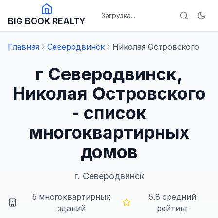
Загрузка...
BIG BOOK REALTY
Главная
Северодвинск
Николая Островского
г Северодвинск,
Николая Островского
- список
многоквартирных
домов
г.
Северодвинск
5
многоквартирных
5.8
средний
зданий
рейтинг