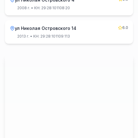
2008 г.
• КН: 29:28:101108:20
6.0
ул Николая Островского 14
2013 г.
• КН: 29:28:101109:113