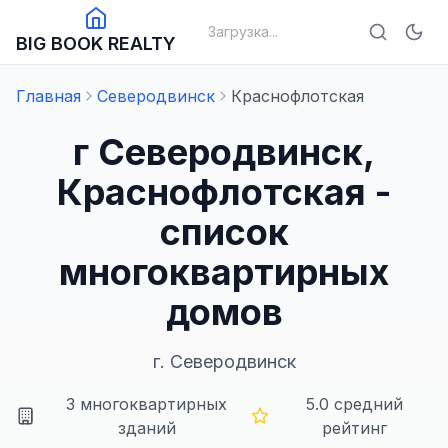
Загрузка...
BIG BOOK REALTY
Главная
Северодвинск
Краснофлотская
г Северодвинск,
Краснофлотская -
список
многоквартирных
домов
г.
Северодвинск
3
многоквартирных
5.0
средний
зданий
рейтинг