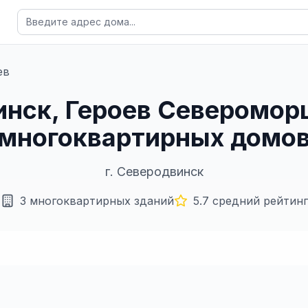
ев
инск, Героев Североморц
многоквартирных домо
г.
Северодвинск
3
многоквартирных зданий
5.7
средний рейтинг