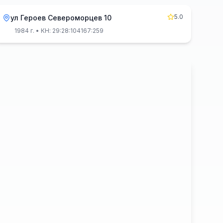
5.0
ул Героев Североморцев 10
1984 г.
• КН: 29:28:104167:259