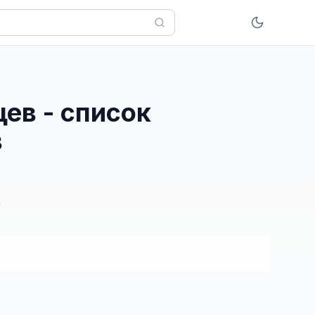
ев - список
в