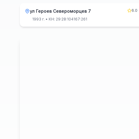
6.0
ул Героев Североморцев 7
1993 г.
• КН: 29:28:104167:261