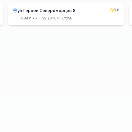
6.0
ул Героев Североморцев 8
1984 г.
• КН: 29:28:104167:258