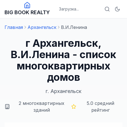
Загрузка...
BIG BOOK REALTY
Главная
Архангельск
В.И.Ленина
г Архангельск,
В.И.Ленина - список
многоквартирных
домов
г.
Архангельск
2
многоквартирных
5.0
средний
зданий
рейтинг