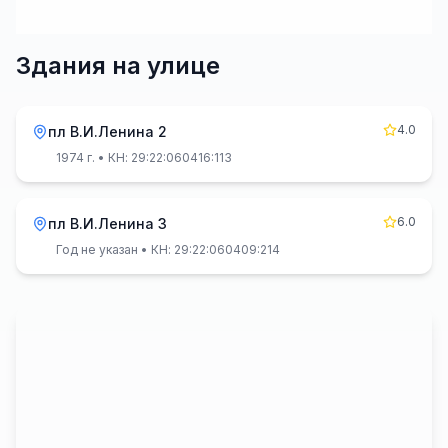
Здания на улице
4.0
пл В.И.Ленина 2
1974 г.
• КН: 29:22:060416:113
6.0
пл В.И.Ленина 3
Год не указан
• КН: 29:22:060409:214