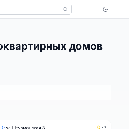
гоквартирных домов
г
5.0
ул Штурманская 3