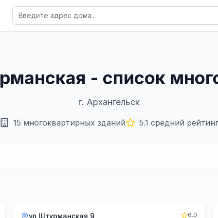
урманская - список мно
г.
Архангельск
15
многоквартирных зданий
5.1
средний рейтин
6.0
ул Штурманская 9