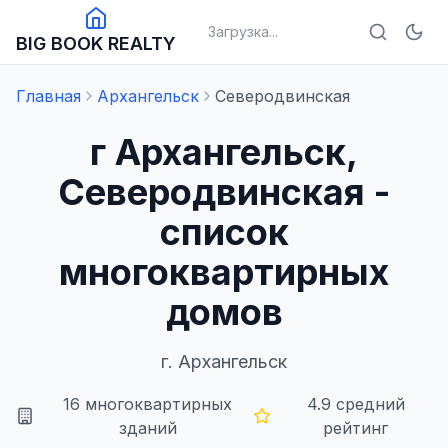
Загрузка...
BIG BOOK REALTY
Главная
Архангельск
Северодвинская
г Архангельск,
Северодвинская -
список
многоквартирных
домов
г.
Архангельск
16
многоквартирных
4.9
средний
зданий
рейтинг