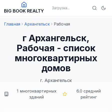
Загрузка...
BIG BOOK REALTY
Главная
Архангельск
Рабочая
г Архангельск,
Рабочая - список
многоквартирных
домов
г.
Архангельск
1
многоквартирных
6.0
средний
зданий
рейтинг