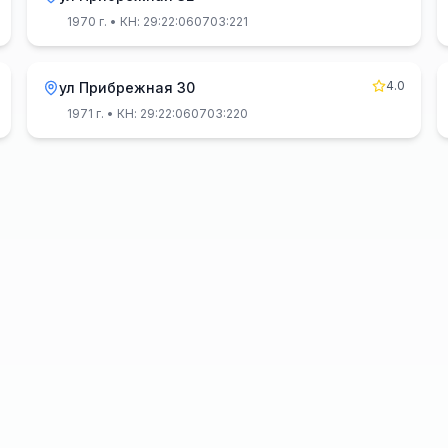
1970 г.
• КН: 29:22:060703:221
4.0
ул Прибрежная 30
1971 г.
• КН: 29:22:060703:220