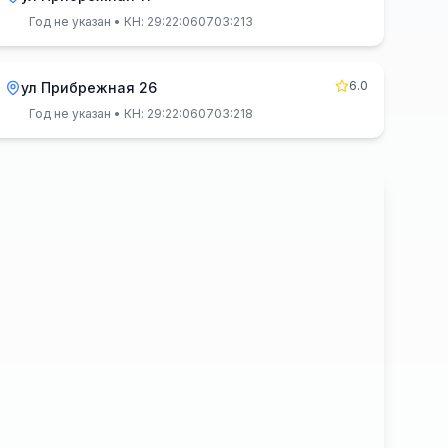
Год не указан
• КН: 29:22:060703:213
6.0
ул Прибрежная 26
Год не указан
• КН: 29:22:060703:218