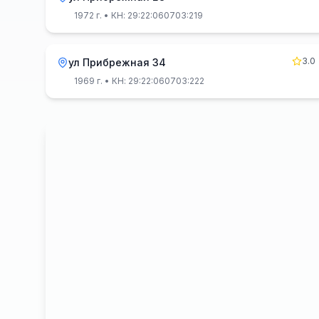
1972 г.
• КН: 29:22:060703:219
3.0
ул Прибрежная 34
1969 г.
• КН: 29:22:060703:222