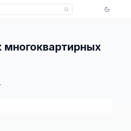
к многоквартирных
г