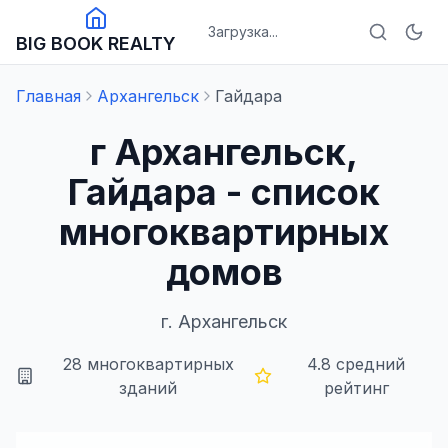
Загрузка...
BIG BOOK REALTY
Главная
Архангельск
Гайдара
г Архангельск,
Гайдара - список
многоквартирных
домов
г.
Архангельск
28
многоквартирных
4.8
средний
зданий
рейтинг