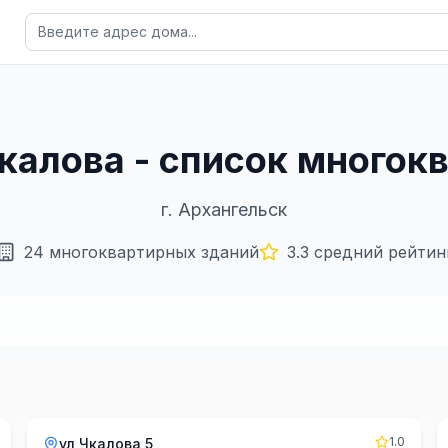
Чкалова - список много
г.
Архангельск
24
многоквартирных зданий
3.3
средний рейтин
1.0
ул Чкалова 5