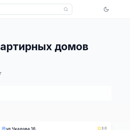
квартирных домов
г
3.0
ул Чкалова 16