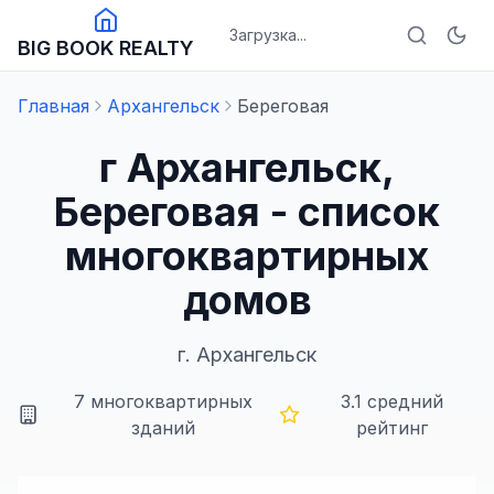
Загрузка...
BIG BOOK REALTY
Главная
Архангельск
Береговая
г Архангельск,
Береговая - список
многоквартирных
домов
г.
Архангельск
7
многоквартирных
3.1
средний
зданий
рейтинг