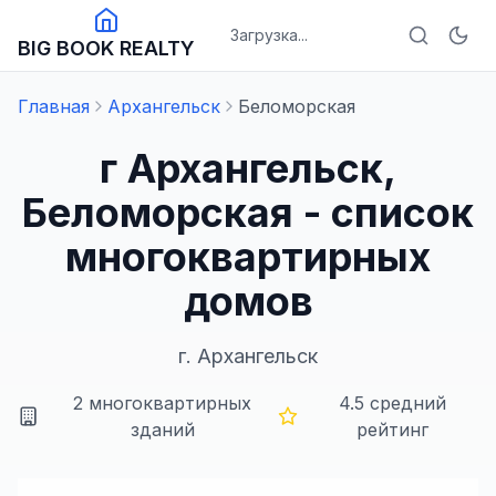
Загрузка...
BIG BOOK REALTY
Главная
Архангельск
Беломорская
г Архангельск,
Беломорская - список
многоквартирных
домов
г.
Архангельск
2
многоквартирных
4.5
средний
зданий
рейтинг