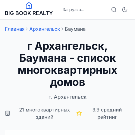
Загрузка...
BIG BOOK REALTY
Главная
Архангельск
Баумана
г Архангельск,
Баумана - список
многоквартирных
домов
г.
Архангельск
21
многоквартирных
3.9
средний
зданий
рейтинг